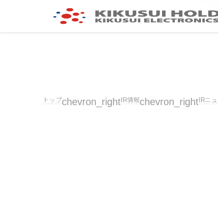
トップ
chevron_right
IR情報
chevron_right
IRニ