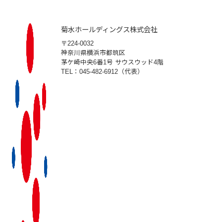
稿
ナ
菊水ホールディングス株式会社
〒224-0032
ビ
神奈川県横浜市都筑区
茅ケ崎中央6番1号 サウスウッド4階
ゲ
TEL：045-482-6912（代表）
ー
シ
ョ
ン